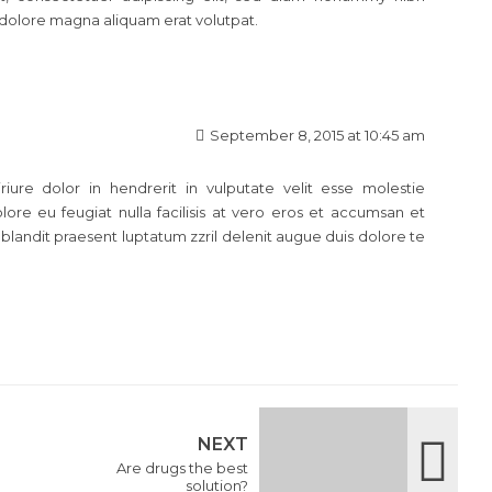
 dolore magna aliquam erat volutpat.
September 8, 2015 at 10:45 am
iure dolor in hendrerit in vulputate velit esse molestie
lore eu feugiat nulla facilisis at vero eros et accumsan et
 blandit praesent luptatum zzril delenit augue duis dolore te
NEXT
Are drugs the best
solution?