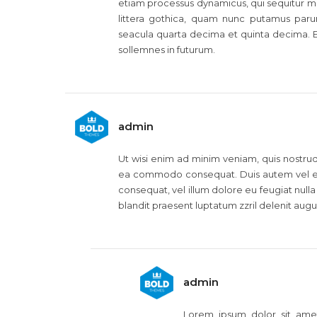
etiam processus dynamicus, qui sequitur
littera gothica, quam nunc putamus paru
seacula quarta decima et quinta decima. E
sollemnes in futurum.
admin
Ut wisi enim ad minim veniam, quis nostrud e
ea commodo consequat. Duis autem vel eum 
consequat, vel illum dolore eu feugiat nulla 
blandit praesent luptatum zzril delenit augue 
admin
Lorem ipsum dolor sit ame