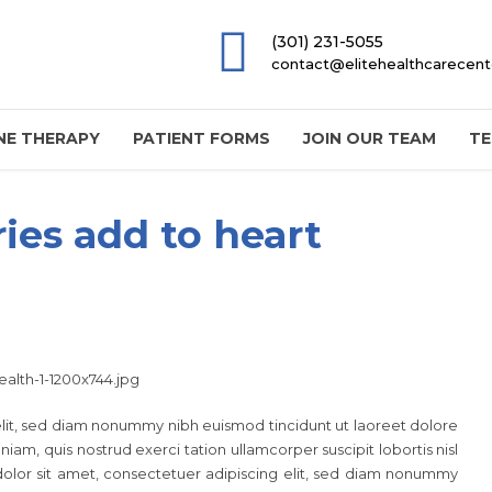
(301) 231-5055
contact@elitehealthcarecen
E THERAPY
PATIENT FORMS
JOIN OUR TEAM
TE
ries add to heart
elit, sed diam nonummy nibh euismod tincidunt ut laoreet dolore
am, quis nostrud exerci tation ullamcorper suscipit lobortis nisl
lor sit amet, consectetuer adipiscing elit, sed diam nonummy