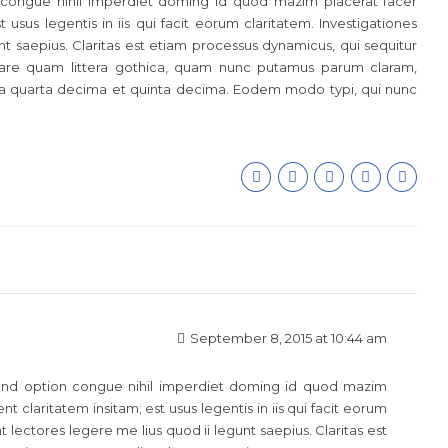
 congue nihil imperdiet doming id quod mazim placerat facer
usus legentis in iis qui facit eorum claritatem. Investigationes
t saepius. Claritas est etiam processus dynamicus, qui sequitur
are quam littera gothica, quam nunc putamus parum claram,
ula quarta decima et quinta decima. Eodem modo typi, qui nunc
September 8, 2015 at 10:44 am
end option congue nihil imperdiet doming id quod mazim
 claritatem insitam; est usus legentis in iis qui facit eorum
 lectores legere me lius quod ii legunt saepius. Claritas est