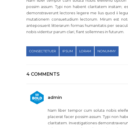
Nam liber tempor cum soluta nobis eleifend option
possim assum. Typi non habent claritatem insitam; est 
demonstraverunt lectores legere me lius quod ii legun
mutationem consuetudium lectorum. Mirum est not
anteposuerit litterarum formas humanitatis per seac
nobis videntur parum clari, fiant sollemnes in futurum.
CONSECTETUER
IPSUM
LORAM
NONUMMY
4 COMMENTS
admin
Nam liber tempor cum soluta nobis eleif
placerat facer possim assum. Typi non habent
claritatem. Investigationes demonstraverunt