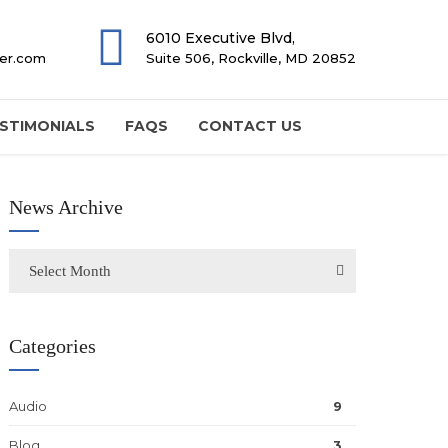
6010 Executive Blvd,
ter.com
Suite 506, Rockville, MD 20852
STIMONIALS
FAQS
CONTACT US
News Archive
Select Month
Categories
Audio
9
Blog
3