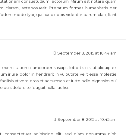
 mutationem consuetudium lectorum. Mirum est notare quam
m claram, anteposuerit litterarum formas humanitatis per
odem modo typi, qui nunc nobis videntur parum clari, fiant
September 8, 2015 at 10:44 am
xerci tation ullamcorper suscipit lobortis nisl ut aliquip ex
iriure dolor in hendrerit in vulputate velit esse molestie
facilisis at vero eros et accumsan et iusto odio dignissim qui
duis dolore te feugait nulla facilisi.
September 8, 2015 at 10:45 am
t, consectetuer adipiscing elit, sed diam nonummy nibh