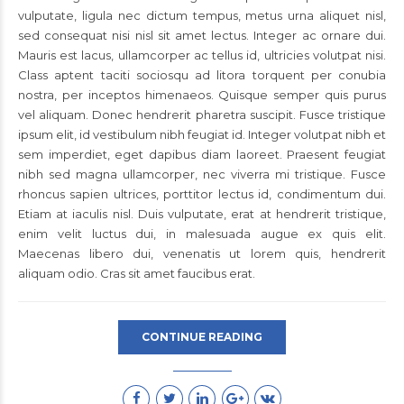
vulputate, ligula nec dictum tempus, metus urna aliquet nisl,
sed consequat nisi nisl sit amet lectus. Integer ac ornare dui.
Mauris est lacus, ullamcorper ac tellus id, ultricies volutpat nisi.
Class aptent taciti sociosqu ad litora torquent per conubia
nostra, per inceptos himenaeos. Quisque semper quis purus
vel aliquam. Donec hendrerit pharetra suscipit. Fusce tristique
ipsum elit, id vestibulum nibh feugiat id. Integer volutpat nibh et
sem imperdiet, eget dapibus diam laoreet. Praesent feugiat
nibh sed magna ullamcorper, nec viverra mi tristique. Fusce
rhoncus sapien ultrices, porttitor lectus id, condimentum dui.
Etiam at iaculis nisl. Duis vulputate, erat at hendrerit tristique,
enim velit luctus dui, in malesuada augue ex quis elit.
Maecenas libero dui, venenatis ut lorem quis, hendrerit
aliquam odio. Cras sit amet faucibus erat.
CONTINUE READING