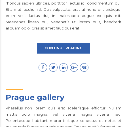
rhoncus sapien ultrices, porttitor lectus id, condimentum dui.
Etiam at iaculis nisl. Duis vulputate, erat at hendrerit tristique,
enim velit luctus dui, in malesuada augue ex quis elit.
Maecenas libero dui, venenatis ut lorem quis, hendrerit
aliquam odio. Cras sit amet faucibus erat.
CONTINUE READING
Prague gallery
Phasellus non lorem quis erat scelerisque efficitur. Nullam
mattis odio magna, vel viverra magna viverra nec.
Pellentesque habitant morbi tristique senectus et netus et
malesuada fames ac turpis egestas. Donec mattis fermentum