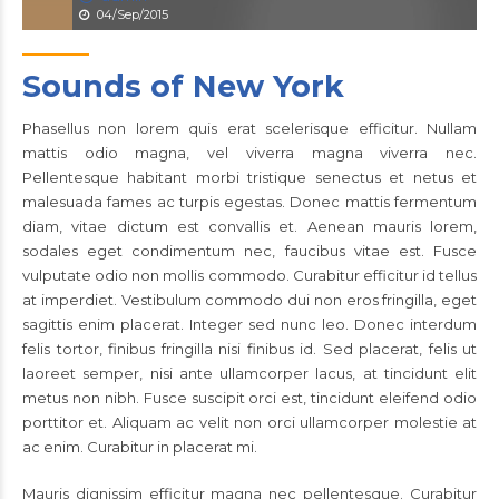
04/Sep/2015
Sounds of New York
Phasellus non lorem quis erat scelerisque efficitur. Nullam
mattis odio magna, vel viverra magna viverra nec.
Pellentesque habitant morbi tristique senectus et netus et
malesuada fames ac turpis egestas. Donec mattis fermentum
diam, vitae dictum est convallis et. Aenean mauris lorem,
sodales eget condimentum nec, faucibus vitae est. Fusce
vulputate odio non mollis commodo. Curabitur efficitur id tellus
at imperdiet. Vestibulum commodo dui non eros fringilla, eget
sagittis enim placerat. Integer sed nunc leo. Donec interdum
felis tortor, finibus fringilla nisi finibus id. Sed placerat, felis ut
laoreet semper, nisi ante ullamcorper lacus, at tincidunt elit
metus non nibh. Fusce suscipit orci est, tincidunt eleifend odio
porttitor et. Aliquam ac velit non orci ullamcorper molestie at
ac enim. Curabitur in placerat mi.
Mauris dignissim efficitur magna nec pellentesque. Curabitur