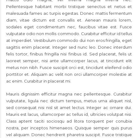
Pellentesque habitant morbi tristique senectus et netus et
malesuada fames ac turpis egestas. Donec mattis fermentum
diam, vitae dictum est convallis et. Aenean mauris lorem,
sodales eget condimentum nec, faucibus vitae est. Fusce
vulputate odio non mollis commodo. Curabitur efficitur id tellus
at imperdiet. Vestibulum commodo dui non eros fringilla, eget
sagittis enim placerat. Integer sed nunc leo. Donec interdum
felis tortor, finibus fringilla nisi finibus id. Sed placerat, felis ut
laoreet semper, nisi ante ullamcorper lacus, at tincidunt elit
metus non nibh. Fusce suscipit orci est, tincidunt eleifend odio
porttitor et. Aliquam ac velit non orci ullamcorper molestie at
ac enim. Curabitur in placerat mi.
Mauris dignissim efficitur magna nec pellentesque. Curabitur
vulputate, ligula nec dictum tempus, metus urna aliquet nisl,
sed consequat nisi nisl sit amet lectus. Integer ac ornare dui.
Mauris est lacus, ullamcorper ac tellus id, ultricies volutpat nisi.
Class aptent taciti sociosqu ad litora torquent per conubia
nostra, per inceptos himenaeos. Quisque semper quis purus
vel aliquam. Donec hendrerit pharetra suscipit. Fusce tristique