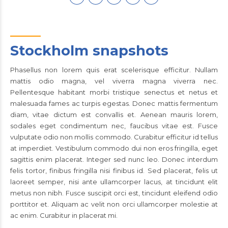
Stockholm snapshots
Phasellus non lorem quis erat scelerisque efficitur. Nullam
mattis odio magna, vel viverra magna viverra nec.
Pellentesque habitant morbi tristique senectus et netus et
malesuada fames ac turpis egestas. Donec mattis fermentum
diam, vitae dictum est convallis et. Aenean mauris lorem,
sodales eget condimentum nec, faucibus vitae est. Fusce
vulputate odio non mollis commodo. Curabitur efficitur id tellus
at imperdiet. Vestibulum commodo dui non eros fringilla, eget
sagittis enim placerat. Integer sed nunc leo. Donec interdum
felis tortor, finibus fringilla nisi finibus id. Sed placerat, felis ut
laoreet semper, nisi ante ullamcorper lacus, at tincidunt elit
metus non nibh. Fusce suscipit orci est, tincidunt eleifend odio
porttitor et. Aliquam ac velit non orci ullamcorper molestie at
ac enim. Curabitur in placerat mi.