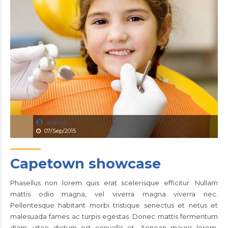
admin
07/Sep/2015
Capetown showcase
Phasellus non lorem quis erat scelerisque efficitur. Nullam
mattis odio magna, vel viverra magna viverra nec.
Pellentesque habitant morbi tristique senectus et netus et
malesuada fames ac turpis egestas. Donec mattis fermentum
diam, vitae dictum est convallis et. Aenean mauris lorem,