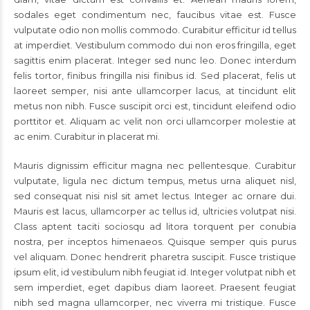
sodales eget condimentum nec, faucibus vitae est. Fusce
vulputate odio non mollis commodo. Curabitur efficitur id tellus
at imperdiet. Vestibulum commodo dui non eros fringilla, eget
sagittis enim placerat. Integer sed nunc leo. Donec interdum
felis tortor, finibus fringilla nisi finibus id. Sed placerat, felis ut
laoreet semper, nisi ante ullamcorper lacus, at tincidunt elit
metus non nibh. Fusce suscipit orci est, tincidunt eleifend odio
porttitor et. Aliquam ac velit non orci ullamcorper molestie at
ac enim. Curabitur in placerat mi.
Mauris dignissim efficitur magna nec pellentesque. Curabitur
vulputate, ligula nec dictum tempus, metus urna aliquet nisl,
sed consequat nisi nisl sit amet lectus. Integer ac ornare dui.
Mauris est lacus, ullamcorper ac tellus id, ultricies volutpat nisi.
Class aptent taciti sociosqu ad litora torquent per conubia
nostra, per inceptos himenaeos. Quisque semper quis purus
vel aliquam. Donec hendrerit pharetra suscipit. Fusce tristique
ipsum elit, id vestibulum nibh feugiat id. Integer volutpat nibh et
sem imperdiet, eget dapibus diam laoreet. Praesent feugiat
nibh sed magna ullamcorper, nec viverra mi tristique. Fusce