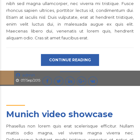
nibh sed magna ullamcorper, nec viverra mi tristique. Fusce
rhoncus sapien ultrices, porttitor lectus id, condimentum dui.
Etiam at iaculis nisl. Duis vulputate, erat at hendrerit tristique,
enim velit luctus dui, in malesuada augue ex quis elit.
Maecenas libero dui, venenatis ut lorem quis, hendrerit
aliquam odio. Cras sit amet faucibus erat.
CONTINUE READING
admin
07/Sep/2015
Munich video showcase
Phasellus non lorem quis erat scelerisque efficitur. Nullam
mattis odio magna, vel viverra magna viverra nec.
Pellentesque habitant morbi tristique senectus et netus et