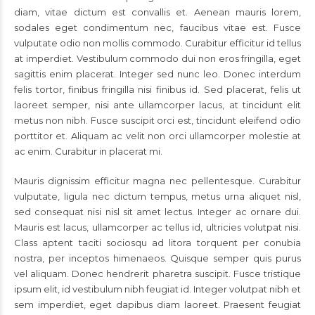
diam, vitae dictum est convallis et. Aenean mauris lorem,
sodales eget condimentum nec, faucibus vitae est. Fusce
vulputate odio non mollis commodo. Curabitur efficitur id tellus
at imperdiet. Vestibulum commodo dui non eros fringilla, eget
sagittis enim placerat. Integer sed nunc leo. Donec interdum
felis tortor, finibus fringilla nisi finibus id. Sed placerat, felis ut
laoreet semper, nisi ante ullamcorper lacus, at tincidunt elit
metus non nibh. Fusce suscipit orci est, tincidunt eleifend odio
porttitor et. Aliquam ac velit non orci ullamcorper molestie at
ac enim. Curabitur in placerat mi.
Mauris dignissim efficitur magna nec pellentesque. Curabitur
vulputate, ligula nec dictum tempus, metus urna aliquet nisl,
sed consequat nisi nisl sit amet lectus. Integer ac ornare dui.
Mauris est lacus, ullamcorper ac tellus id, ultricies volutpat nisi.
Class aptent taciti sociosqu ad litora torquent per conubia
nostra, per inceptos himenaeos. Quisque semper quis purus
vel aliquam. Donec hendrerit pharetra suscipit. Fusce tristique
ipsum elit, id vestibulum nibh feugiat id. Integer volutpat nibh et
sem imperdiet, eget dapibus diam laoreet. Praesent feugiat