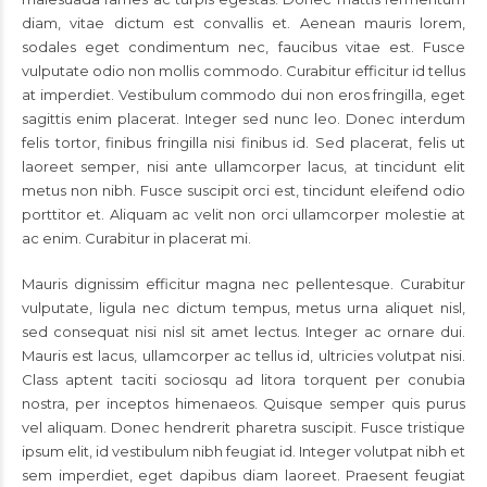
diam, vitae dictum est convallis et. Aenean mauris lorem,
sodales eget condimentum nec, faucibus vitae est. Fusce
vulputate odio non mollis commodo. Curabitur efficitur id tellus
at imperdiet. Vestibulum commodo dui non eros fringilla, eget
sagittis enim placerat. Integer sed nunc leo. Donec interdum
felis tortor, finibus fringilla nisi finibus id. Sed placerat, felis ut
laoreet semper, nisi ante ullamcorper lacus, at tincidunt elit
metus non nibh. Fusce suscipit orci est, tincidunt eleifend odio
porttitor et. Aliquam ac velit non orci ullamcorper molestie at
ac enim. Curabitur in placerat mi.
Mauris dignissim efficitur magna nec pellentesque. Curabitur
vulputate, ligula nec dictum tempus, metus urna aliquet nisl,
sed consequat nisi nisl sit amet lectus. Integer ac ornare dui.
Mauris est lacus, ullamcorper ac tellus id, ultricies volutpat nisi.
Class aptent taciti sociosqu ad litora torquent per conubia
nostra, per inceptos himenaeos. Quisque semper quis purus
vel aliquam. Donec hendrerit pharetra suscipit. Fusce tristique
ipsum elit, id vestibulum nibh feugiat id. Integer volutpat nibh et
sem imperdiet, eget dapibus diam laoreet. Praesent feugiat