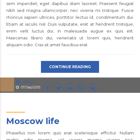
sem imperdiet, eget dapibus diam laoreet. Praesent feugiat
nibh sed magna ullamcorper, nec viverra mi tristique. Fusce
rhoncus sapien ultrices, porttitor lectus id, condimentum dui.
Etiam at iaculis nisl. Duis vulputate, erat at hendrerit tristique,
enim velit luctus dui, in malesuada augue ex quis elit.
Maecenas libero dui, venenatis ut lorem quis, hendrerit
aliquam odio. Cras sit amet faucibus erat.
CONTINUE READING
admin
07/Sep/2015
Moscow life
Phasellus non lorem quis erat scelerisque efficitur. Nullam
mattis odio magna, vel viverra magna viverra nec.