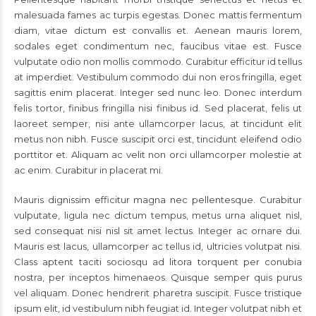
malesuada fames ac turpis egestas. Donec mattis fermentum
diam, vitae dictum est convallis et. Aenean mauris lorem,
sodales eget condimentum nec, faucibus vitae est. Fusce
vulputate odio non mollis commodo. Curabitur efficitur id tellus
at imperdiet. Vestibulum commodo dui non eros fringilla, eget
sagittis enim placerat. Integer sed nunc leo. Donec interdum
felis tortor, finibus fringilla nisi finibus id. Sed placerat, felis ut
laoreet semper, nisi ante ullamcorper lacus, at tincidunt elit
metus non nibh. Fusce suscipit orci est, tincidunt eleifend odio
porttitor et. Aliquam ac velit non orci ullamcorper molestie at
ac enim. Curabitur in placerat mi.
Mauris dignissim efficitur magna nec pellentesque. Curabitur
vulputate, ligula nec dictum tempus, metus urna aliquet nisl,
sed consequat nisi nisl sit amet lectus. Integer ac ornare dui.
Mauris est lacus, ullamcorper ac tellus id, ultricies volutpat nisi.
Class aptent taciti sociosqu ad litora torquent per conubia
nostra, per inceptos himenaeos. Quisque semper quis purus
vel aliquam. Donec hendrerit pharetra suscipit. Fusce tristique
ipsum elit, id vestibulum nibh feugiat id. Integer volutpat nibh et