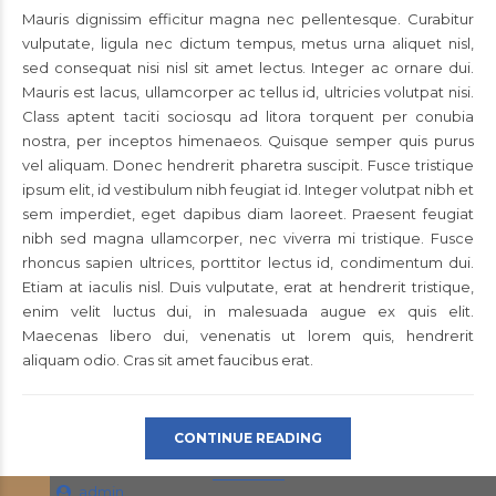
Mauris dignissim efficitur magna nec pellentesque. Curabitur
vulputate, ligula nec dictum tempus, metus urna aliquet nisl,
sed consequat nisi nisl sit amet lectus. Integer ac ornare dui.
Mauris est lacus, ullamcorper ac tellus id, ultricies volutpat nisi.
Class aptent taciti sociosqu ad litora torquent per conubia
nostra, per inceptos himenaeos. Quisque semper quis purus
vel aliquam. Donec hendrerit pharetra suscipit. Fusce tristique
ipsum elit, id vestibulum nibh feugiat id. Integer volutpat nibh et
sem imperdiet, eget dapibus diam laoreet. Praesent feugiat
nibh sed magna ullamcorper, nec viverra mi tristique. Fusce
rhoncus sapien ultrices, porttitor lectus id, condimentum dui.
Etiam at iaculis nisl. Duis vulputate, erat at hendrerit tristique,
enim velit luctus dui, in malesuada augue ex quis elit.
Maecenas libero dui, venenatis ut lorem quis, hendrerit
aliquam odio. Cras sit amet faucibus erat.
CONTINUE READING
admin