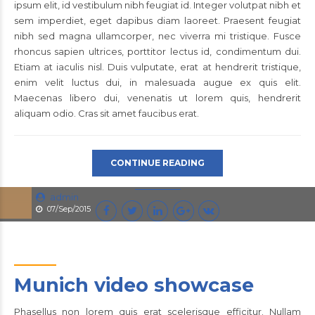
ipsum elit, id vestibulum nibh feugiat id. Integer volutpat nibh et
sem imperdiet, eget dapibus diam laoreet. Praesent feugiat
nibh sed magna ullamcorper, nec viverra mi tristique. Fusce
rhoncus sapien ultrices, porttitor lectus id, condimentum dui.
Etiam at iaculis nisl. Duis vulputate, erat at hendrerit tristique,
enim velit luctus dui, in malesuada augue ex quis elit.
Maecenas libero dui, venenatis ut lorem quis, hendrerit
aliquam odio. Cras sit amet faucibus erat.
CONTINUE READING
admin
07/Sep/2015
Munich video showcase
Phasellus non lorem quis erat scelerisque efficitur. Nullam