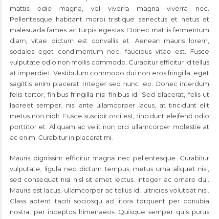
mattis odio magna, vel viverra magna viverra nec.
Pellentesque habitant morbi tristique senectus et netus et
malesuada fames ac turpis egestas. Donec mattis fermentum
diam, vitae dictum est convallis et. Aenean mauris lorem,
sodales eget condimentum nec, faucibus vitae est. Fusce
vulputate odio non mollis commodo. Curabitur efficitur id tellus
at imperdiet. Vestibulum commodo dui non eros fringilla, eget
sagittis enim placerat. Integer sed nunc leo. Donec interdum
felis tortor, finibus fringilla nisi finibus id. Sed placerat, felis ut
laoreet semper, nisi ante ullamcorper lacus, at tincidunt elit
metus non nibh. Fusce suscipit orci est, tincidunt eleifend odio
porttitor et. Aliquam ac velit non orci ullamcorper molestie at
ac enim. Curabitur in placerat mi.
Mauris dignissim efficitur magna nec pellentesque. Curabitur
vulputate, ligula nec dictum tempus, metus urna aliquet nisl,
sed consequat nisi nisl sit amet lectus. Integer ac ornare dui.
Mauris est lacus, ullamcorper ac tellus id, ultricies volutpat nisi.
Class aptent taciti sociosqu ad litora torquent per conubia
nostra, per inceptos himenaeos. Quisque semper quis purus