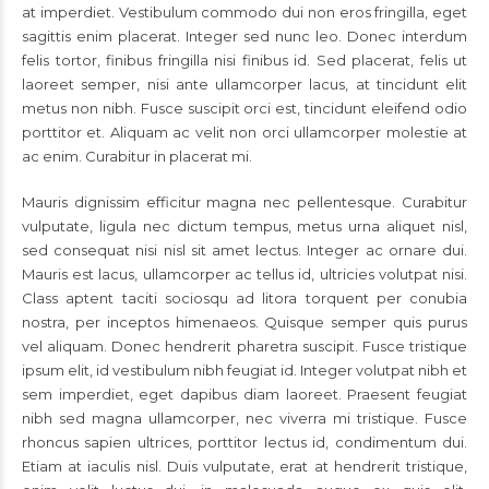
at imperdiet. Vestibulum commodo dui non eros fringilla, eget
sagittis enim placerat. Integer sed nunc leo. Donec interdum
felis tortor, finibus fringilla nisi finibus id. Sed placerat, felis ut
laoreet semper, nisi ante ullamcorper lacus, at tincidunt elit
metus non nibh. Fusce suscipit orci est, tincidunt eleifend odio
porttitor et. Aliquam ac velit non orci ullamcorper molestie at
ac enim. Curabitur in placerat mi.
Mauris dignissim efficitur magna nec pellentesque. Curabitur
vulputate, ligula nec dictum tempus, metus urna aliquet nisl,
sed consequat nisi nisl sit amet lectus. Integer ac ornare dui.
Mauris est lacus, ullamcorper ac tellus id, ultricies volutpat nisi.
Class aptent taciti sociosqu ad litora torquent per conubia
nostra, per inceptos himenaeos. Quisque semper quis purus
vel aliquam. Donec hendrerit pharetra suscipit. Fusce tristique
ipsum elit, id vestibulum nibh feugiat id. Integer volutpat nibh et
sem imperdiet, eget dapibus diam laoreet. Praesent feugiat
nibh sed magna ullamcorper, nec viverra mi tristique. Fusce
rhoncus sapien ultrices, porttitor lectus id, condimentum dui.
Etiam at iaculis nisl. Duis vulputate, erat at hendrerit tristique,