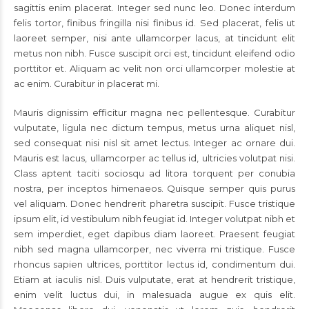
sagittis enim placerat. Integer sed nunc leo. Donec interdum
felis tortor, finibus fringilla nisi finibus id. Sed placerat, felis ut
laoreet semper, nisi ante ullamcorper lacus, at tincidunt elit
metus non nibh. Fusce suscipit orci est, tincidunt eleifend odio
porttitor et. Aliquam ac velit non orci ullamcorper molestie at
ac enim. Curabitur in placerat mi.
Mauris dignissim efficitur magna nec pellentesque. Curabitur
vulputate, ligula nec dictum tempus, metus urna aliquet nisl,
sed consequat nisi nisl sit amet lectus. Integer ac ornare dui.
Mauris est lacus, ullamcorper ac tellus id, ultricies volutpat nisi.
Class aptent taciti sociosqu ad litora torquent per conubia
nostra, per inceptos himenaeos. Quisque semper quis purus
vel aliquam. Donec hendrerit pharetra suscipit. Fusce tristique
ipsum elit, id vestibulum nibh feugiat id. Integer volutpat nibh et
sem imperdiet, eget dapibus diam laoreet. Praesent feugiat
nibh sed magna ullamcorper, nec viverra mi tristique. Fusce
rhoncus sapien ultrices, porttitor lectus id, condimentum dui.
Etiam at iaculis nisl. Duis vulputate, erat at hendrerit tristique,
enim velit luctus dui, in malesuada augue ex quis elit.