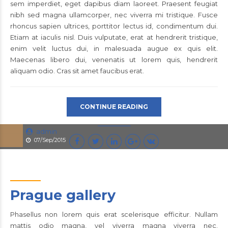
sem imperdiet, eget dapibus diam laoreet. Praesent feugiat
nibh sed magna ullamcorper, nec viverra mi tristique. Fusce
rhoncus sapien ultrices, porttitor lectus id, condimentum dui.
Etiam at iaculis nisl. Duis vulputate, erat at hendrerit tristique,
enim velit luctus dui, in malesuada augue ex quis elit.
Maecenas libero dui, venenatis ut lorem quis, hendrerit
aliquam odio. Cras sit amet faucibus erat.
CONTINUE READING
admin
07/Sep/2015
Prague gallery
Phasellus non lorem quis erat scelerisque efficitur. Nullam
mattis odio magna, vel viverra magna viverra nec.