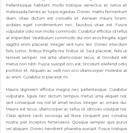
Pellentesque habitant morbi tristique senectus et netus et
malesuada fames ac turpis egestas. Donec mattis fermentum
diam, vitae dictum est convallis et. Aenean mauris lorem,
sodales eget condimentum nec, faucibus vitae est. Fusce
vulputate odio non mollis commodo. Curabitur efficitur id tellus
at imperdiet. Vestibulum commodo dui non eros fringilla, eget
sagittis enim placerat. Integer sed nunc leo. Donec interdum
felis tortor, finibus fringilla nisi finibus id. Sed placerat, felis ut
laoreet semper, nisi ante ullamcorper lacus, at tincidunt elit
metus non nibh. Fusce suscipit orci est, tincidunt eleifend odio
porttitor et. Aliquam ac velit non orci ullamcorper molestie at
ac enim. Curabitur in placerat mi.
Mauris dignissim efficitur magna nec pellentesque. Curabitur
vulputate, ligula nec dictum tempus, metus urna aliquet nisl,
sed consequat nisi nisl sit amet lectus. Integer ac ornare dui.
Mauris est lacus, ullamcorper ac tellus id, ultricies volutpat nisi.
Class aptent taciti sociosqu ad litora torquent per conubia
nostra, per inceptos himenaeos. Quisque semper quis purus
vel aliquam. Donec hendrerit pharetra suscipit. Fusce tristique