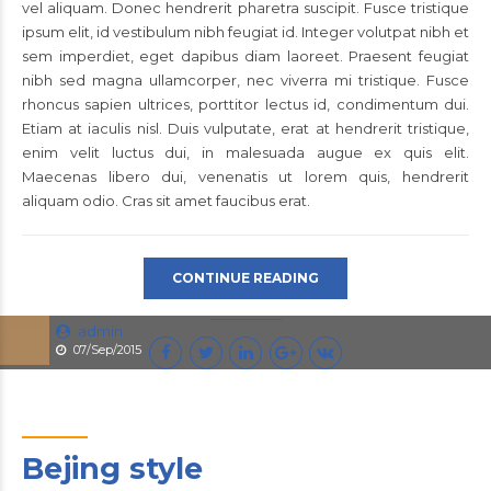
vel aliquam. Donec hendrerit pharetra suscipit. Fusce tristique
ipsum elit, id vestibulum nibh feugiat id. Integer volutpat nibh et
sem imperdiet, eget dapibus diam laoreet. Praesent feugiat
nibh sed magna ullamcorper, nec viverra mi tristique. Fusce
rhoncus sapien ultrices, porttitor lectus id, condimentum dui.
Etiam at iaculis nisl. Duis vulputate, erat at hendrerit tristique,
enim velit luctus dui, in malesuada augue ex quis elit.
Maecenas libero dui, venenatis ut lorem quis, hendrerit
aliquam odio. Cras sit amet faucibus erat.
CONTINUE READING
admin
07/Sep/2015
Bejing style