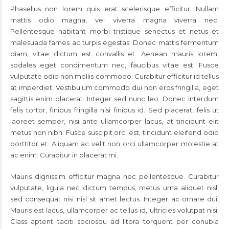
Phasellus non lorem quis erat scelerisque efficitur. Nullam
mattis odio magna, vel viverra magna viverra nec.
Pellentesque habitant morbi tristique senectus et netus et
malesuada fames ac turpis egestas. Donec mattis fermentum
diam, vitae dictum est convallis et. Aenean mauris lorem,
sodales eget condimentum nec, faucibus vitae est. Fusce
vulputate odio non mollis commodo. Curabitur efficitur id tellus
at imperdiet. Vestibulum commodo dui non eros fringilla, eget
sagittis enim placerat. Integer sed nunc leo. Donec interdum
felis tortor, finibus fringilla nisi finibus id. Sed placerat, felis ut
laoreet semper, nisi ante ullamcorper lacus, at tincidunt elit
metus non nibh. Fusce suscipit orci est, tincidunt eleifend odio
porttitor et. Aliquam ac velit non orci ullamcorper molestie at
ac enim. Curabitur in placerat mi.
Mauris dignissim efficitur magna nec pellentesque. Curabitur
vulputate, ligula nec dictum tempus, metus urna aliquet nisl,
sed consequat nisi nisl sit amet lectus. Integer ac ornare dui.
Mauris est lacus, ullamcorper ac tellus id, ultricies volutpat nisi.
Class aptent taciti sociosqu ad litora torquent per conubia