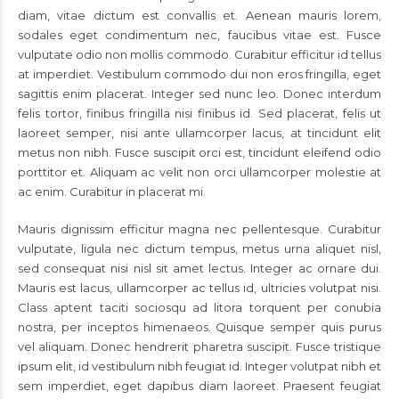
diam, vitae dictum est convallis et. Aenean mauris lorem,
sodales eget condimentum nec, faucibus vitae est. Fusce
vulputate odio non mollis commodo. Curabitur efficitur id tellus
at imperdiet. Vestibulum commodo dui non eros fringilla, eget
sagittis enim placerat. Integer sed nunc leo. Donec interdum
felis tortor, finibus fringilla nisi finibus id. Sed placerat, felis ut
laoreet semper, nisi ante ullamcorper lacus, at tincidunt elit
metus non nibh. Fusce suscipit orci est, tincidunt eleifend odio
porttitor et. Aliquam ac velit non orci ullamcorper molestie at
ac enim. Curabitur in placerat mi.
Mauris dignissim efficitur magna nec pellentesque. Curabitur
vulputate, ligula nec dictum tempus, metus urna aliquet nisl,
sed consequat nisi nisl sit amet lectus. Integer ac ornare dui.
Mauris est lacus, ullamcorper ac tellus id, ultricies volutpat nisi.
Class aptent taciti sociosqu ad litora torquent per conubia
nostra, per inceptos himenaeos. Quisque semper quis purus
vel aliquam. Donec hendrerit pharetra suscipit. Fusce tristique
ipsum elit, id vestibulum nibh feugiat id. Integer volutpat nibh et
sem imperdiet, eget dapibus diam laoreet. Praesent feugiat