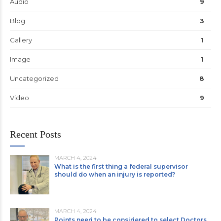
Audio
9
Blog
3
Gallery
1
Image
1
Uncategorized
8
Video
9
Recent Posts
MARCH 4, 2024
What is the first thing a federal supervisor
should do when an injury is reported?
MARCH 4, 2024
Points need to be considered to select Doctors