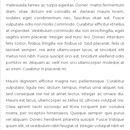
malesuada fames ac turpis egestas. Donec mattis fermentum
diam, vitae dictum est convallis et. Aenean mauris lorem,
sodales eget condimentum nec, faucibus vitae est. Fusce
vulputate odio non mollis commodo. Curabitur efficitur id tellus
at imperdiet. Vestibulum commodo dui non eros fringilla, eget
sagittis enim placerat. Integer sed nunc leo. Donec interdum
felis tortor, finibus fringilla nisi finibus id. Sed placerat, felis ut
laoreet semper, nisi ante ullamcorper lacus, at tincidunt elit
metus non nibh. Fusce suscipit orci est, tincidunt eleifend odio
porttitor et. Aliquam ac velit non orci ullamcorper molestie at
ac enim. Curabitur in placerat mi.
Mauris dignissim efficitur magna nec pellentesque. Curabitur
vulputate, ligula nec dictum tempus, metus urna aliquet nisl,
sed consequat nisi nisl sit amet lectus. Integer ac ornare dui.
Mauris est lacus, ullamcorper ac tellus id, ultricies volutpat nisi.
Class aptent taciti sociosqu ad litora torquent per conubia
nostra, per inceptos himenaeos. Quisque semper quis purus
vel aliquam. Donec hendrerit pharetra suscipit. Fusce tristique
ipsum elit, id vestibulum nibh feugiat id. Integer volutpat nibh et