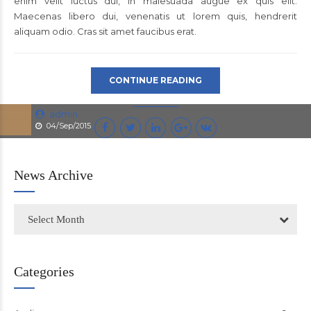
enim velit luctus dui, in malesuada augue ex quis elit.
Maecenas libero dui, venenatis ut lorem quis, hendrerit
aliquam odio. Cras sit amet faucibus erat.
CONTINUE READING
admin
04/Sep/2015
News Archive
Select Month
Categories