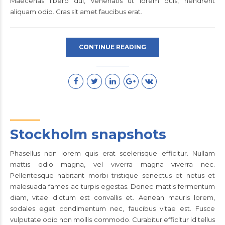
Maecenas libero dui, venenatis ut lorem quis, hendrerit
aliquam odio. Cras sit amet faucibus erat.
CONTINUE READING
Stockholm snapshots
Phasellus non lorem quis erat scelerisque efficitur. Nullam
mattis odio magna, vel viverra magna viverra nec.
Pellentesque habitant morbi tristique senectus et netus et
malesuada fames ac turpis egestas. Donec mattis fermentum
diam, vitae dictum est convallis et. Aenean mauris lorem,
sodales eget condimentum nec, faucibus vitae est. Fusce
vulputate odio non mollis commodo. Curabitur efficitur id tellus